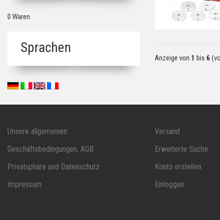
0 Waren
Sprachen
Anzeige von
1
bis
6
(v
Unsere allgemeinen
Versand
Geschäftsbedingungen, AGB
Erweiterte Suche
Privatsphäre und Datenschutz
Konto erstellen
Impressum
Einloggen