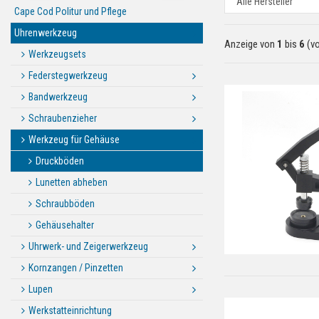
Cape Cod Politur und Pflege
Uhrenwerkzeug
Anzeige von
1
bis
6
(v
Werkzeugsets
Federstegwerkzeug
Bandwerkzeug
Schraubenzieher
Werkzeug für Gehäuse
Druckböden
Lunetten abheben
Schraubböden
Gehäusehalter
Uhrwerk- und Zeigerwerkzeug
Kornzangen / Pinzetten
Lupen
Werkstatteinrichtung