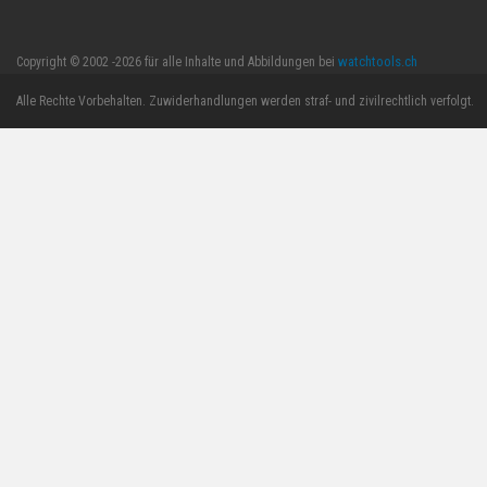
watchtools.ch
Copyright © 2002 -2026 für alle Inhalte und Abbildungen bei
Alle Rechte Vorbehalten. Zuwiderhandlungen werden straf- und zivilrechtlich verfolgt.