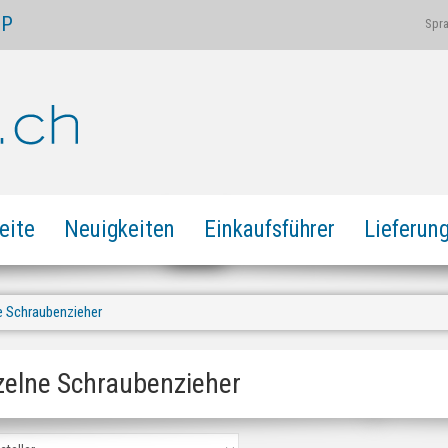
OP
Spr
eite
Neuigkeiten
Einkaufsführer
Lieferun
e Schraubenzieher
zelne Schraubenzieher