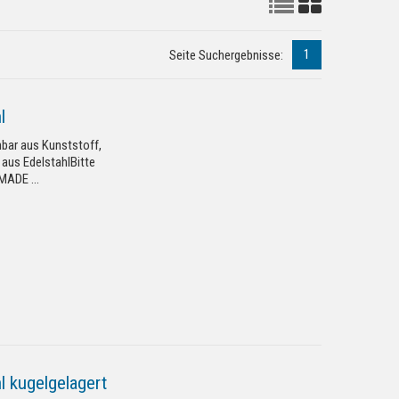
1
Seite Suchergebnisse:
l
hbar aus Kunststoff,
aus EdelstahlBitte
ADE ...
l kugelgelagert