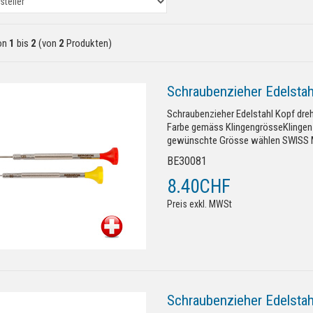
on
1
bis
2
(von
2
Produkten)
Schraubenzieher Edelstah
Schraubenzieher Edelstahl Kopf dre
Farbe gemäss KlingengrösseKlingen 
gewünschte Grösse wählen SWISS M
BE30081
8.40CHF
Preis exkl. MWSt
Schraubenzieher Edelstah