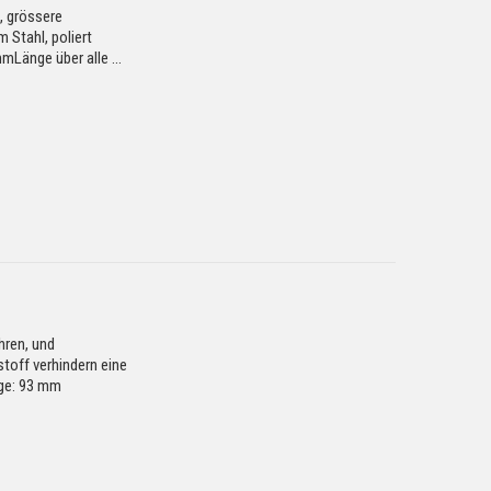
, grössere
 Stahl, poliert
mLänge über alle ...
hren, und
off verhindern eine
nge: 93 mm