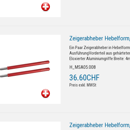
Zeigerabheber Hebelform
Ein Paar Zeigerabheber in Hebelform
AusführungVorderteil aus gehärtetem
Eloxierter Aluminiumgriffe Breite: 4m
H_MSA05.008
36.60CHF
Preis exkl. MWSt
Zeigerabheber Hebelform