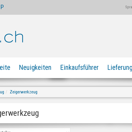
OP
Spr
eite
Neuigkeiten
Einkaufsführer
Lieferun
eug
Zeigerwerkzeug
gerwerkzeug