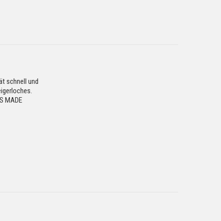
t schnell und
igerloches.
SS MADE