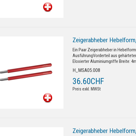
Zeigerabheber Hebelform
Ein Paar Zeigerabheber in Hebelform
AusführungVorderteil aus gehärtetem
Eloxierter Aluminiumgriffe Breite: 4m
H_MSA05.008
36.60CHF
Preis exkl. MWSt
Zeigerabheber Hebelform