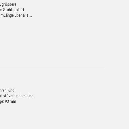
, grössere
 Stahl, poliert
mLänge über alle ...
hren, und
off verhindern eine
nge: 93 mm