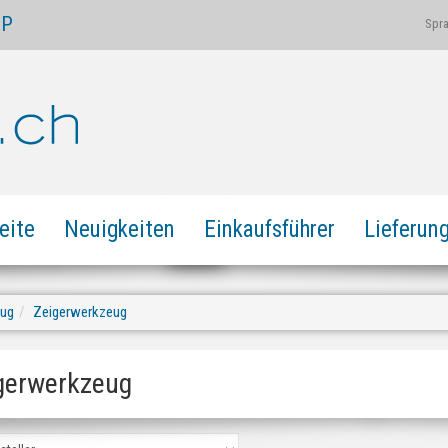
OP
Spr
eite
Neuigkeiten
Einkaufsführer
Lieferun
eug
Zeigerwerkzeug
gerwerkzeug