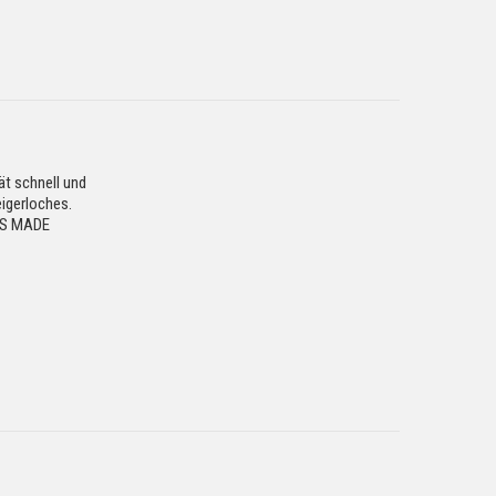
t schnell und
igerloches.
SS MADE