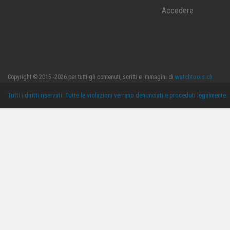
Accedere
watchtools.ch
Copyright © 2015 -2026 per tutti gli contenuti, scritti e immagini di
Tutti i diritti riservati. Tutte le violazioni verrano denunciati e proceduti legalmente.