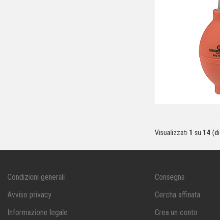
Visualizzati
1
su
14
(d
Condizioni generali
Consegna
Avviso privacy
Cercha affinata
Informazione legale
Crea un conto