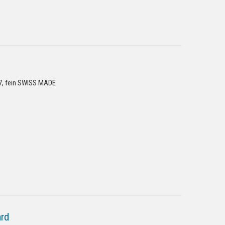
67, fein SWISS MADE
ard