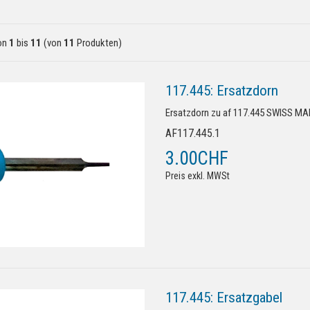
on
1
bis
11
(von
11
Produkten)
117.445: Ersatzdorn
Ersatzdorn zu af 117.445 SWISS M
AF117.445.1
3.00CHF
Preis exkl. MWSt
117.445: Ersatzgabel