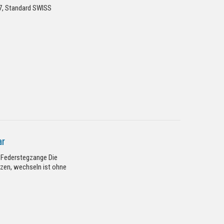
67, Standard SWISS
ar
e Federstegzange Die
tzen, wechseln ist ohne