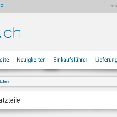
OP
Spr
eite
Neuigkeiten
Einkaufsführer
Lieferun
tzteile
atzteile