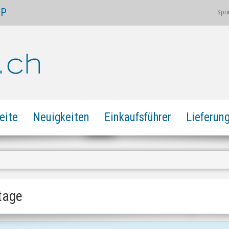
OP
Spr
eite
Neuigkeiten
Einkaufsführer
Lieferun
tage