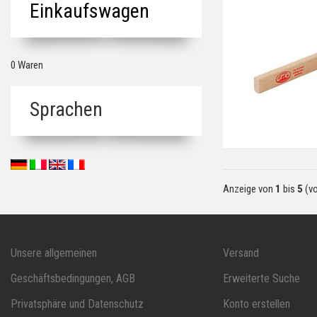
Einkaufswagen
0 Waren
Sprachen
Anzeige von
1
bis
5
(v
Unsere allgemeinen
Versand
Geschäftsbedingungen, AGB
Erweiterte Suche
Privatsphäre und Datenschutz
Konto erstellen