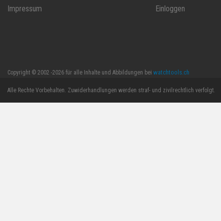
Impressum
Einloggen
watchtools.ch
Copyright © 2002 -2026 für alle Inhalte und Abbildungen bei
Alle Rechte Vorbehalten. Zuwiderhandlungen werden straf- und zivilrechtlich verfolgt.