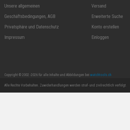
Unsere allgemeinen
Versand
Geschäftsbedingungen, AGB
Erweiterte Suche
Privatsphäre und Datenschutz
Konto erstellen
Impressum
Einloggen
watchtools.ch
Copyright © 2002 -2026 für alle Inhalte und Abbildungen bei
Alle Rechte Vorbehalten. Zuwiderhandlungen werden straf- und zivilrechtlich verfolgt.