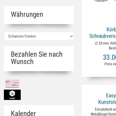
Währungen
Kör
Schraubver
∅ 23 mm. Höh
Best
Bezahlen Sie nach
33.
Wunsch
Preis e
Easy
Kunstst
Einsatzkorb a
Kalender
Metallbügel Korb