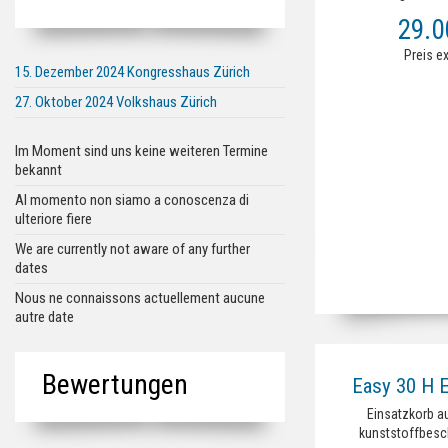
200 x 95 x 57 m
29.
Preis e
15. Dezember 2024 Kongresshaus Zürich
27. Oktober 2024 Volkshaus Zürich
Im Moment sind uns keine weiteren Termine
bekannt
Al momento non siamo a conoscenza di
ulteriore fiere
We are currently not aware of any further
dates
Nous ne connaissons actuellement aucune
autre date
Bewertungen
Easy 30 H E
Einsatzkorb au
kunststoffbesch