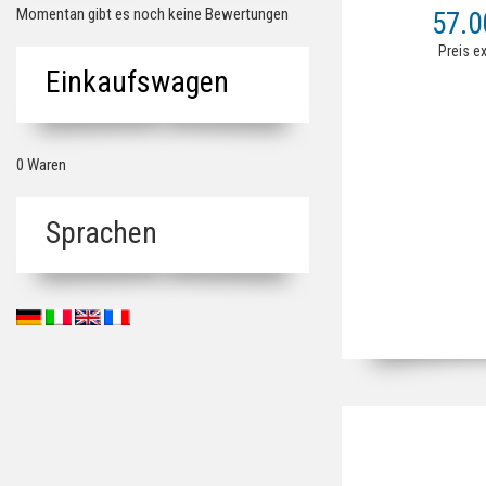
Korbinnenmaß (LxB
Momentan gibt es noch keine Bewertungen
57.
mm Korbmasc
Korbbelastu
Preis e
Einkaufswagen
0 Waren
Sprachen