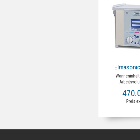
Elmasonic
Wanneninhalt 
Arbeitsvolu
Ultraschallleistun
470.
37kHz Heizlei
Außenmaße Ge
Preis e