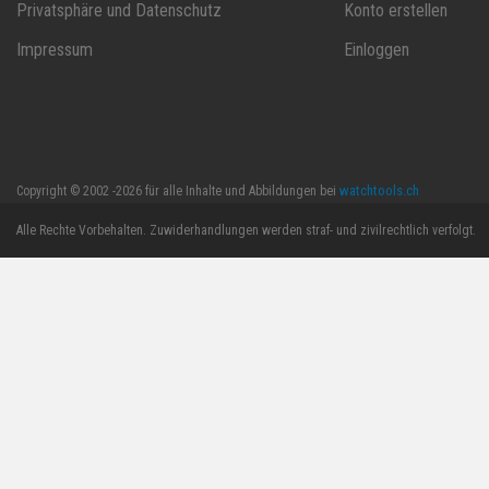
Privatsphäre und Datenschutz
Konto erstellen
Impressum
Einloggen
watchtools.ch
Copyright © 2002 -2026 für alle Inhalte und Abbildungen bei
Alle Rechte Vorbehalten. Zuwiderhandlungen werden straf- und zivilrechtlich verfolgt.