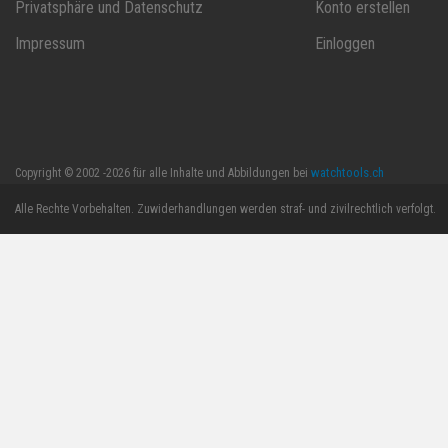
Privatsphäre und Datenschutz
Konto erstellen
Impressum
Einloggen
watchtools.ch
Copyright © 2002 -2026 für alle Inhalte und Abbildungen bei
Alle Rechte Vorbehalten. Zuwiderhandlungen werden straf- und zivilrechtlich verfolgt.