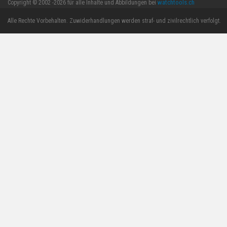
watchtools.ch
Copyright © 2002 -2026 für alle Inhalte und Abbildungen bei
Alle Rechte Vorbehalten. Zuwiderhandlungen werden straf- und zivilrechtlich verfolgt.